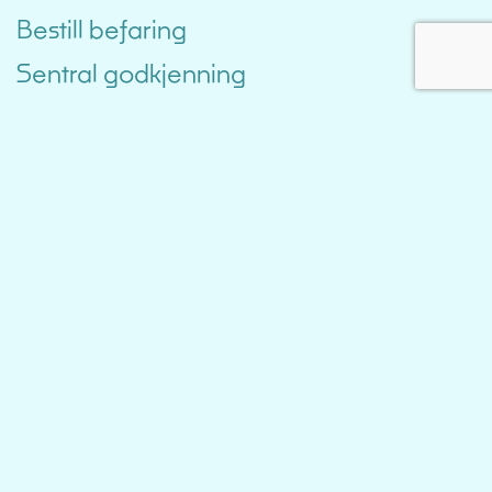
Bestill befaring
Sentral godkjenning
Våre partnere
Blogg
KAMBYGG VIKEN AS
Org: 927 068 435
Solbakken 5, 3402 LIER
+47 936 72 874