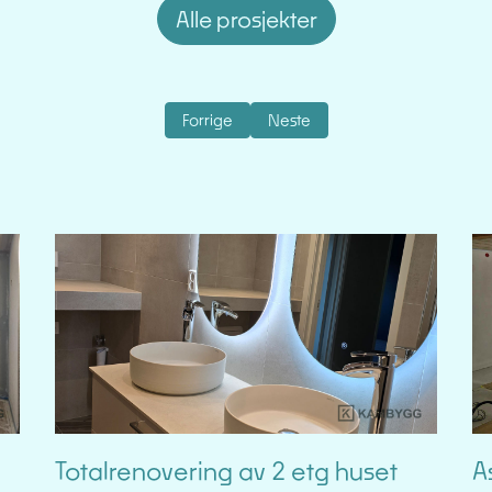
Alle prosjekter
Forrige artikkel: Campingtelt og terrasse
Neste artikkel: Flislegging
Forrige
Neste
Totalrenovering av 2 etg huset
A