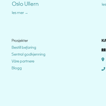
Oslo Ullern
le
les mer
Prosjekter
K
Bestill befaring
Sentral godkjenning
Våre partnere
Blogg