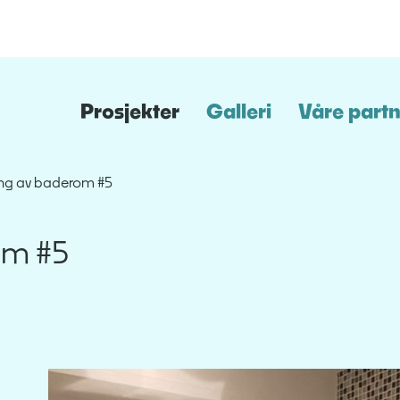
Prosjekter
Galleri
Våre part
ng av baderom #5
om #5