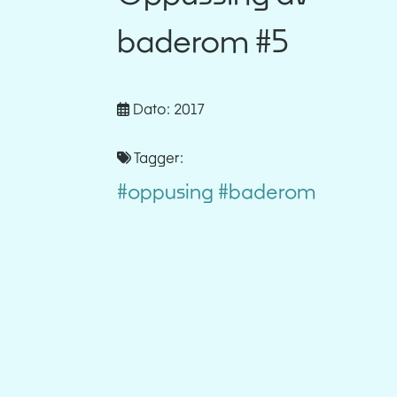
baderom #5
Dato: 2017
Tagger:
#oppusing
#baderom