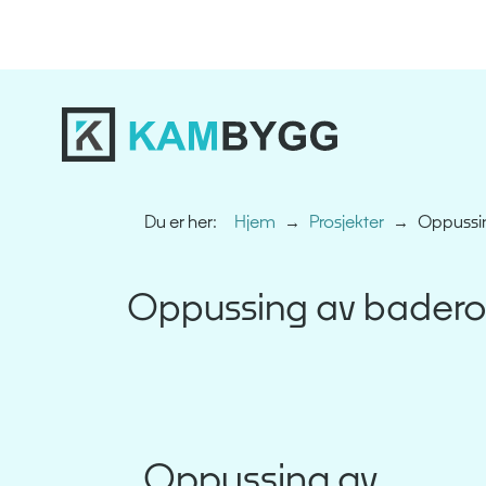
Du er her:
Hjem
Prosjekter
Oppussi
Oppussing av bader
Oppussing av